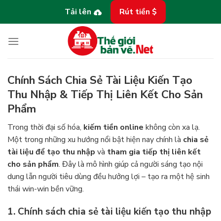
Bỏ
Tải lên
Rút tiền $
qua
nội
dung
Chính Sách Chia Sẻ Tài Liệu Kiến Tạo
Thu Nhập & Tiếp Thị Liên Kết Cho Sản
Phẩm
Trong thời đại số hóa,
kiếm tiền online
không còn xa lạ.
Một trong những xu hướng nổi bật hiện nay chính là
chia sẻ
tài liệu để tạo thu nhập
và
tham gia tiếp thị liên kết
cho sản phẩm
. Đây là mô hình giúp cả người sáng tạo nội
dung lẫn người tiêu dùng đều hưởng lợi – tạo ra một hệ sinh
thái win-win bền vững.
1. Chính sách chia sẻ tài liệu kiến tạo thu nhập