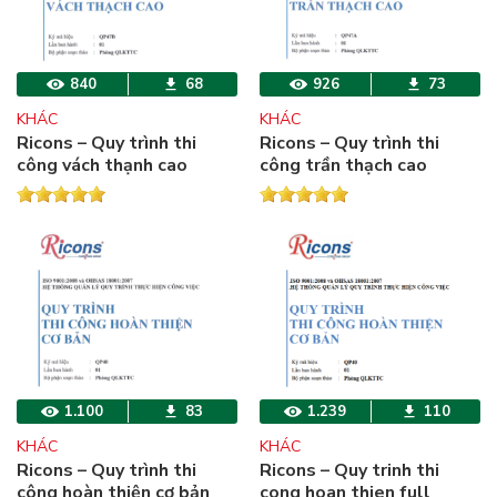
840
68
926
73
KHÁC
KHÁC
Ricons – Quy trình thi
Ricons – Quy trình thi
công vách thạnh cao
công trần thạch cao
1.100
83
1.239
110
KHÁC
KHÁC
Ricons – Quy trình thi
Ricons – Quy trinh thi
công hoàn thiện cơ bản
cong hoan thien full