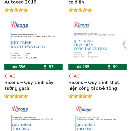
Autocad 2019
cơ điện
656
57
235
30
KHÁC
KHÁC
Ricons – Quy trình xây
Ricons – Quy trình thực
tường gạch
hiện công tác bê tông