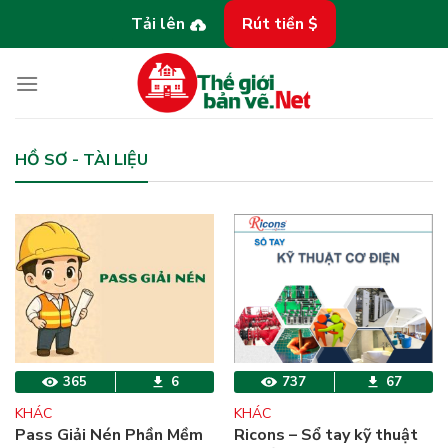
Bỏ
Tải lên
Rút tiền $
qua
nội
dung
HỒ SƠ - TÀI LIỆU
365
6
737
67
KHÁC
KHÁC
Pass Giải Nén Phần Mềm
Ricons – Sổ tay kỹ thuật