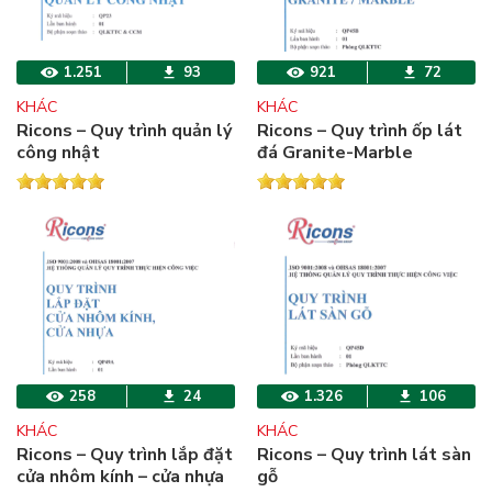
1.251
93
921
72
KHÁC
KHÁC
Ricons – Quy trình quản lý
Ricons – Quy trình ốp lát
công nhật
đá Granite-Marble
258
24
1.326
106
KHÁC
KHÁC
Ricons – Quy trình lắp đặt
Ricons – Quy trình lát sàn
cửa nhôm kính – cửa nhựa
gỗ