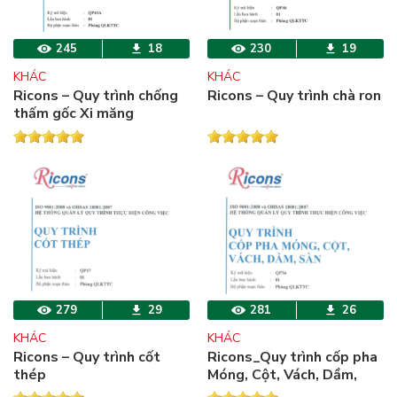
245
18
230
19
KHÁC
KHÁC
Ricons – Quy trình chống
Ricons – Quy trình chà ron
thấm gốc Xi măng
279
29
281
26
KHÁC
KHÁC
Ricons – Quy trình cốt
Ricons_Quy trình cốp pha
thép
Móng, Cột, Vách, Dầm,
Sàn