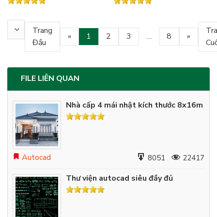
Trang
Tr
«
1
2
3
…
8
»
Đầu
Cuố
FILE LIÊN QUAN
Nhà cấp 4 mái nhật kích thước 8x16m
Autocad
8051
22417
Thư viện autocad siêu đầy đủ