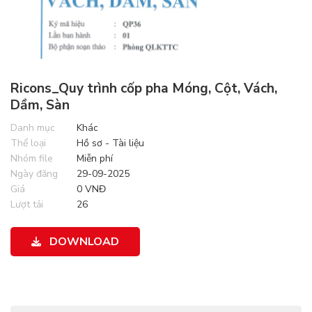
Ricons_Quy trình cốp pha Móng, Cột, Vách,
Dầm, Sàn
Danh mục
Khác
Thể loại
Hồ sơ - Tài liệu
Nhóm file
Miễn phí
Ngày đăng
29-09-2025
Giá
0 VNĐ
Lượt tải
26
DOWNLOAD