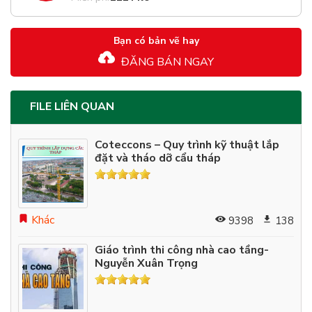
Bạn có bản vẽ hay
ĐĂNG BÁN NGAY
FILE LIÊN QUAN
Coteccons – Quy trình kỹ thuật lắp
đặt và tháo dỡ cẩu tháp
Khác
9398
138
Giáo trình thi công nhà cao tầng-
Nguyễn Xuân Trọng