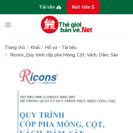
Bỏ
Tải lên
Rút tiền $
qua
nội
dung
Trang chủ
Khác
Hồ sơ - Tài liệu
Ricons_Quy trình cốp pha Móng, Cột, Vách, Dầm, Sàn