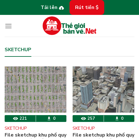
Bỏ
Tải lên
Rút tiền $
qua
nội
dung
SKETCHUP
221
0
257
0
SKETCHUP
SKETCHUP
File sketchup khu phố quy
File sketchup khu phố quy