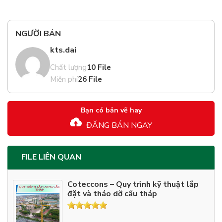
NGƯỜI BÁN
kts.dai
Chất lượng
10 File
Miễn phí
26 File
Bạn có bản vẽ hay
ĐĂNG BÁN NGAY
FILE LIÊN QUAN
Coteccons – Quy trình kỹ thuật lắp
đặt và tháo dỡ cẩu tháp