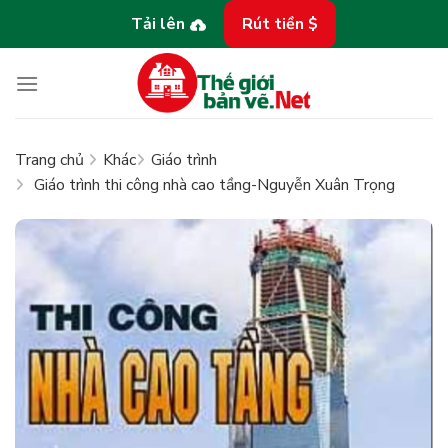
Bỏ
Tải lên
Rút tiền $
qua
nội
dung
Trang chủ
Khác
Giáo trình
Giáo trình thi công nhà cao tầng-Nguyễn Xuân Trọng