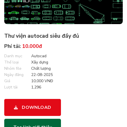
Quét mã QR hoặc chuyển khoản thủ công theo thông tin trên.
Thư viện autocad siêu đầy đủ
Phí tải:
10.000đ
Danh mục
Autocad
Thể loại
Xây dựng
Nhóm file
Chất lượng
Ngày đăng
22-08-2025
Giá
10,000 VNĐ
Lượt tải
1,296
DOWNLOAD