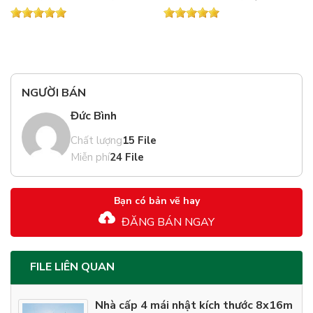
(phong cách tân cổ
căt+mặt đứng)
điển/biệt thự mái Thái).
NGƯỜI BÁN
Đức Bình
Chất lượng
15 File
Miễn phí
24 File
Bạn có bản vẽ hay
ĐĂNG BÁN NGAY
FILE LIÊN QUAN
Nhà cấp 4 mái nhật kích thước 8x16m