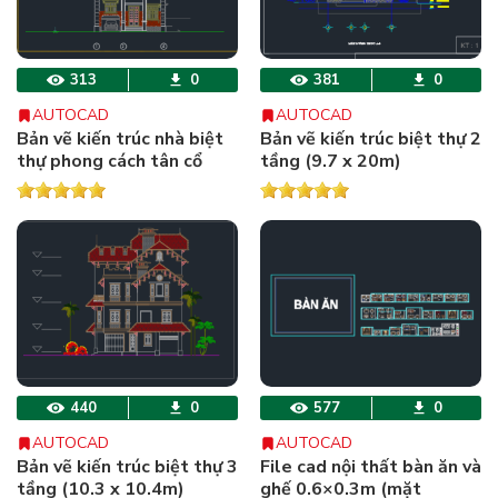
313
0
381
0
AUTOCAD
AUTOCAD
Bản vẽ kiến trúc nhà biệt
Bản vẽ kiến trúc biệt thự 2
thự phong cách tân cổ
tầng (9.7 x 20m)
điển ( 9.0 x 10m)
440
0
577
0
AUTOCAD
AUTOCAD
Bản vẽ kiến trúc biệt thự 3
File cad nội thất bàn ăn và
tầng (10.3 x 10.4m)
ghế 0.6×0.3m (mặt