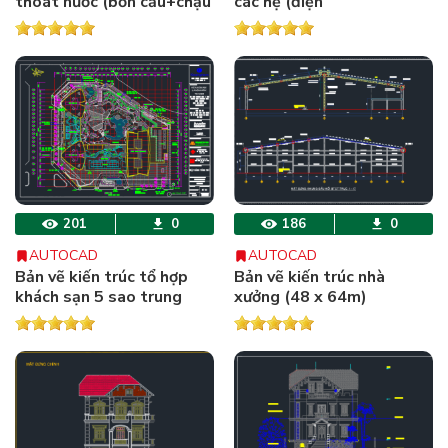
thoát nước (bồn cầu+chậu
các hệ (điện
rửa+bể tự hoại)
+nước+HVAC+CHỮA
CHÁY..)
201
0
186
0
AUTOCAD
AUTOCAD
Bản vẽ kiến trúc tổ hợp
Bản vẽ kiến trúc nhà
khách sạn 5 sao trung
xưởng (48 x 64m)
tâm thương mại căn hộ
cao cấp (220 x 244)