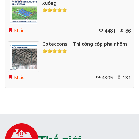
xưởng
Khác
4481
86
Coteccons – Thi công cốp pha nhôm
Khác
4305
131