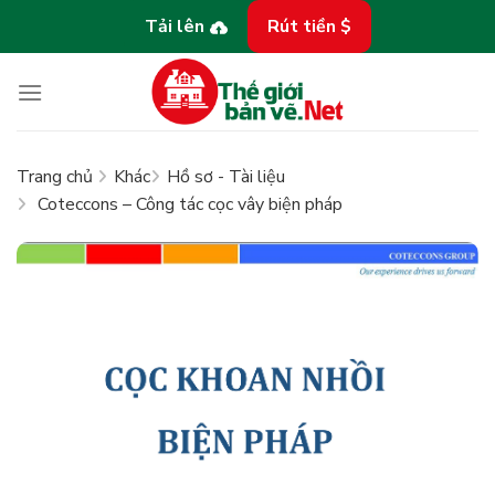
Bỏ
Tải lên
Rút tiền $
qua
nội
dung
Trang chủ
Khác
Hồ sơ - Tài liệu
Coteccons – Công tác cọc vây biện pháp