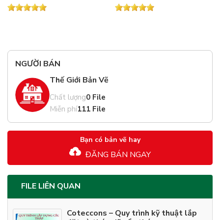
NGƯỜI BÁN
Thế Giới Bản Vẽ
Chất lượng
0 File
Miễn phí
111 File
Bạn có bản vẽ hay
ĐĂNG BÁN NGAY
FILE LIÊN QUAN
Coteccons – Quy trình kỹ thuật lắp