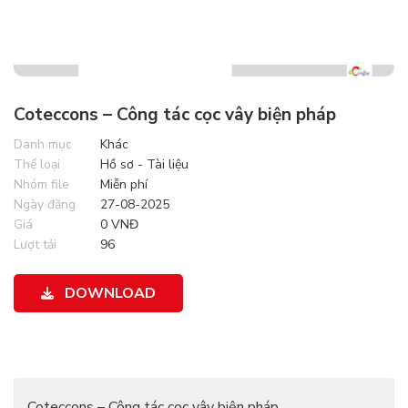
Coteccons – Công tác cọc vây biện pháp
Danh mục
Khác
Thể loại
Hồ sơ - Tài liệu
Nhóm file
Miễn phí
Ngày đăng
27-08-2025
Giá
0 VNĐ
Lượt tải
96
DOWNLOAD
Coteccons – Công tác cọc vây biện pháp