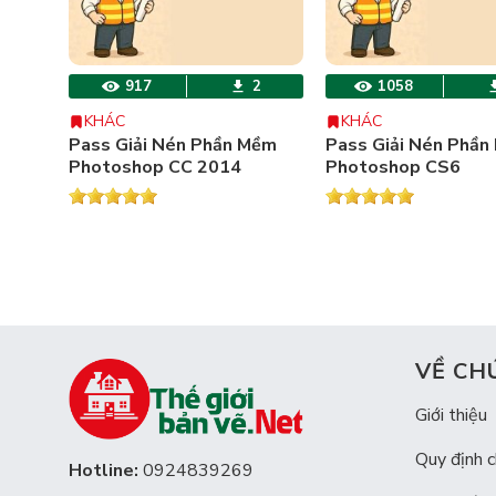
917
2
1058
KHÁC
KHÁC
Pass Giải Nén Phần Mềm
Pass Giải Nén Phần
Photoshop CC 2014
Photoshop CS6
VỀ CH
Giới thiệu
Quy định 
Hotline:
0924839269