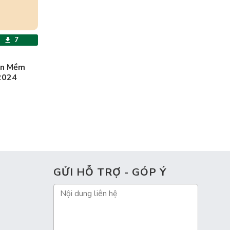
7
ần Mềm
 2024
GỬI HỖ TRỢ - GÓP Ý