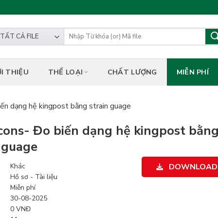
hiết kế kỹ thuật và công trình.
ỚI THIỆU
THỂ LOẠI
CHẤT LƯỢNG
MIỄN PHÍ
ến dạng hệ kingpost bằng strain guage
cons- Đo biến dạng hệ kingpost bằn
n guage
Khác
DOWNLOAD
Hồ sơ - Tài liệu
Miễn phí
30-08-2025
0 VNĐ