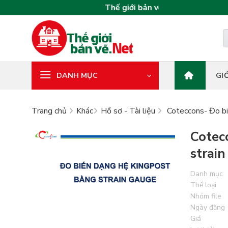
Bỏ
Thế giới bản vẽ – Nơi khởi nguồn mọi t
qua
nội
dung
DANH MỤC
GI
Trang chủ
Khác
Hồ sơ - Tài liệu
Coteccons- Đo bi
Cotec
strai
Danh mục
Thể loại
Nhóm file
Ngày đăng
Giá