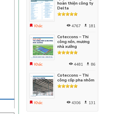
hoàn thiện công ty
Delta
Khác
4767
181
Coteccons – Thi
công nền, mương
nhà xưởng
Khác
4481
86
Coteccons – Thi
công cốp pha nhôm
Khác
4306
131