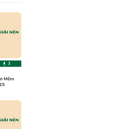
3
ần Mềm
15