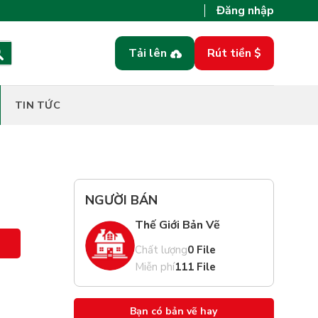
Đăng nhập
Tải lên
Rút tiền $
TIN TỨC
g
NGƯỜI BÁN
Thế Giới Bản Vẽ
Chất lượng
0 File
Miễn phí
111 File
Bạn có bản vẽ hay