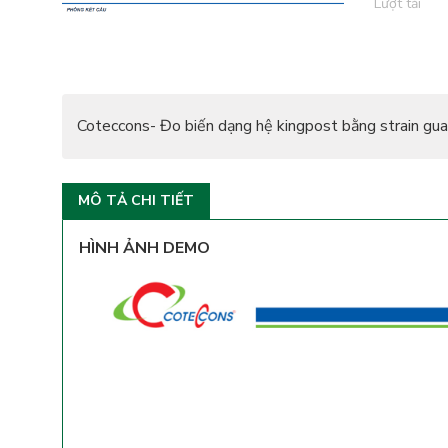
Lượt tải
Coteccons- Đo biến dạng hệ kingpost bằng strain gu
MÔ TẢ CHI TIẾT
HÌNH ẢNH DEMO