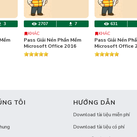
3
2707
7
631
KHÁC
KHÁC
 Mềm
Pass Giải Nén Phần Mềm
Pass Giải Nén Ph
Microsoft Office 2016
Microsoft Office
ÚNG TÔI
HƯỚNG DẪN
Download tài liệu miễn phí
chung
Download tài liệu có phí