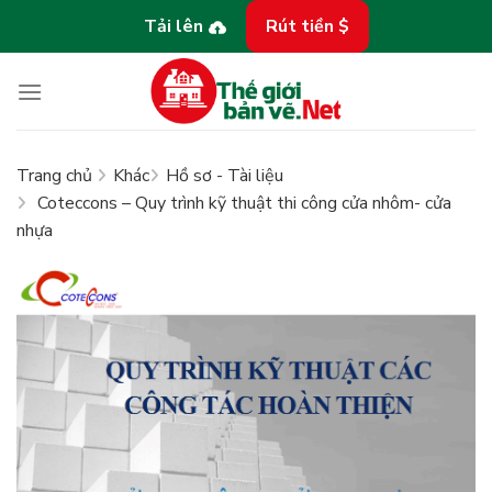
Bỏ
Tải lên
Rút tiền $
qua
nội
dung
Trang chủ
Khác
Hồ sơ - Tài liệu
Coteccons – Quy trình kỹ thuật thi công cửa nhôm- cửa
nhựa