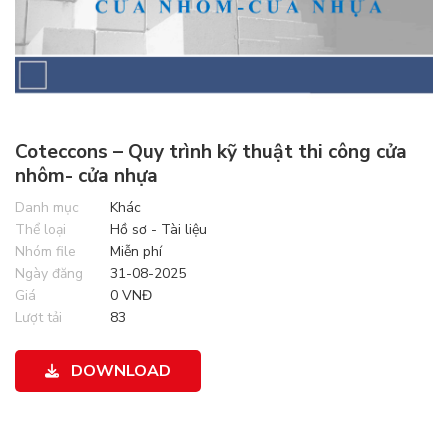
Coteccons – Quy trình kỹ thuật thi công cửa
nhôm- cửa nhựa
Danh mục
Khác
Thể loại
Hồ sơ - Tài liệu
Nhóm file
Miễn phí
Ngày đăng
31-08-2025
Giá
0 VNĐ
Lượt tải
83
DOWNLOAD