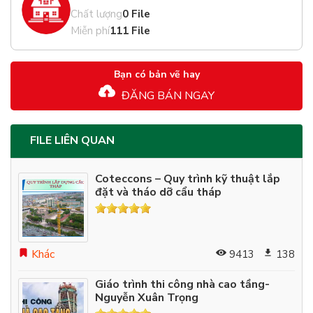
Chất lượng
0 File
Miễn phí
111 File
Bạn có bản vẽ hay
ĐĂNG BÁN NGAY
FILE LIÊN QUAN
Coteccons – Quy trình kỹ thuật lắp
đặt và tháo dỡ cẩu tháp
Khác
9413
138
Giáo trình thi công nhà cao tầng-
Nguyễn Xuân Trọng