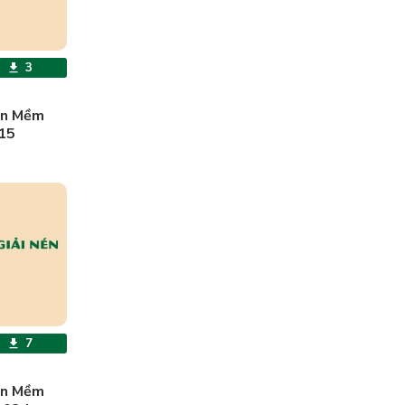
3
ần Mềm
15
7
ần Mềm