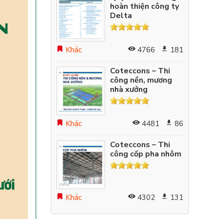
hoàn thiện công ty
Delta
Khác
4766
181
Coteccons – Thi
công nền, mương
nhà xưởng
Khác
4481
86
Coteccons – Thi
công cốp pha nhôm
Khác
4302
131