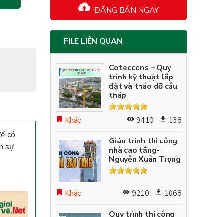
ĐĂNG BÁN NGAY
FILE LIÊN QUAN
Coteccons – Quy
trình kỹ thuật lắp
đặt và tháo dỡ cẩu
tháp
Khác
9410
138
để có
Giáo trình thi công
ơn sự
nhà cao tầng-
Nguyễn Xuân Trọng
Khác
9210
1068
Quy trình thi công