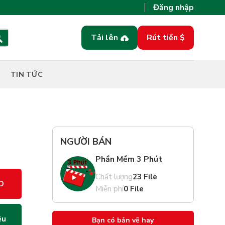
Đăng nhập
Tải lên
Rút tiền $
TIN TỨC
.
NGƯỜI BÁN
Phần Mềm 3 Phút
Chất lượng
23 File
D
Miễn phí
0 File
ệu
Bạn có bản vẽ hay