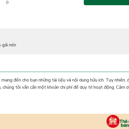
ã QR hoặc chuyển khoản thủ công theo thông tin trên.
0
 gải nén
ể mang đến cho bạn những tài liệu và nội dung hữu ích. Tuy nhiên, 
g, chúng tôi vẫn cần một khoản chi phí để duy trì hoạt động. Cảm 