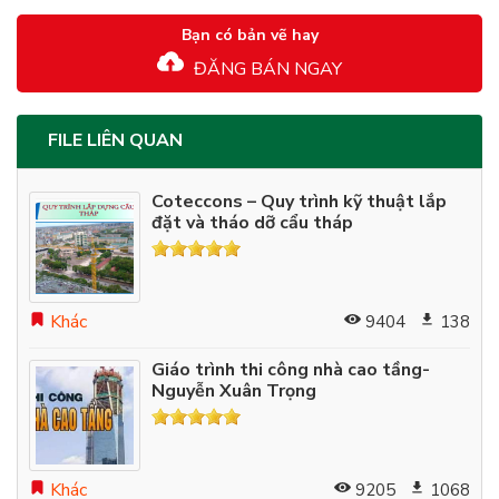
Bạn có bản vẽ hay
ĐĂNG BÁN NGAY
FILE LIÊN QUAN
Coteccons – Quy trình kỹ thuật lắp
đặt và tháo dỡ cẩu tháp
Khác
9404
138
Giáo trình thi công nhà cao tầng-
Nguyễn Xuân Trọng
Khác
9205
1068