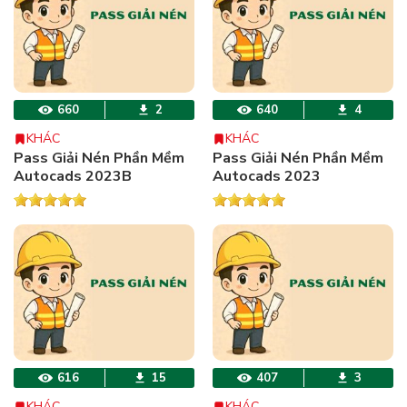
660
2
640
4
KHÁC
KHÁC
Pass Giải Nén Phần Mềm
Pass Giải Nén Phần Mềm
Autocads 2023B
Autocads 2023
616
15
407
3
KHÁC
KHÁC