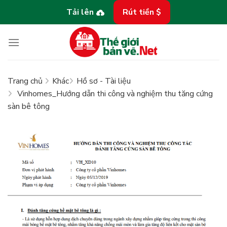
Bỏ
Tải lên
Rút tiền $
qua
nội
dung
Trang chủ
Khác
Hồ sơ - Tài liệu
Vinhomes_Hướng dẫn thi công và nghiệm thu tăng cứng
sàn bê tông