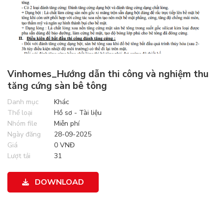
Vinhomes_Hướng dẫn thi công và nghiệm thu
tăng cứng sàn bê tông
Danh mục
Khác
Thể loại
Hồ sơ - Tài liệu
Nhóm file
Miễn phí
Ngày đăng
28-09-2025
Giá
0 VNĐ
Lượt tải
31
DOWNLOAD