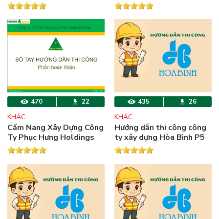
tông dự ứng lực
tông cốt thép
470
22
435
26
KHÁC
KHÁC
Cẩm Nang Xây Dựng Công
Hướng dẫn thi công công
Ty Phục Hưng Holdings
ty xây dựng Hòa Bình P5