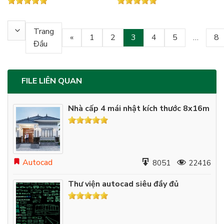
Trang
«
1
2
3
4
5
…
8
Đầu
FILE LIÊN QUAN
Nhà cấp 4 mái nhật kích thước 8x16m
Autocad
8051
22416
Thư viện autocad siêu đầy đủ