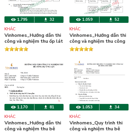
1.795
32
1.059
52
KHÁC
KHÁC
Vinhomes_Hướng dẫn thi
Vinhomes_Hướng dẫn thi
công và nghiệm thu ốp lát
công và nghiệm thu công
gạch, đá tự nhiên
tác lắp ghép bê tông cốt
thép đúc sẵn
1.170
81
1.053
34
KHÁC
KHÁC
Vinhomes_Hướng dẫn thi
Vinhomes_Quy trình thi
công và nghiệm thu bê
công và nghiệm thu bê