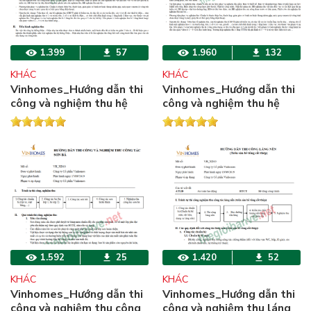
1.399
57
1.960
132
KHÁC
KHÁC
Vinhomes_Hướng dẫn thi
Vinhomes_Hướng dẫn thi
công và nghiệm thu hệ
công và nghiệm thu hệ
thống điện, điện nhẹ âm
thống thoát nước, chữa
trần
cháy, báo cháy âm trần
1.592
25
1.420
52
KHÁC
KHÁC
Vinhomes_Hướng dẫn thi
Vinhomes_Hướng dẫn thi
công và nghiệm thu công
công và nghiệm thu láng