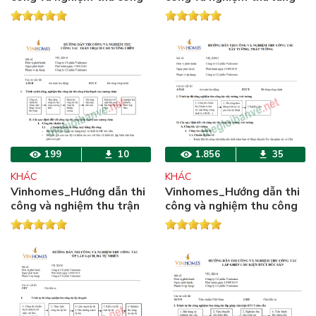
tác sơn bả
nền trên sàn bê tông cốt
thép
199
10
1.856
35
KHÁC
KHÁC
Vinhomes_Hướng dẫn thi
Vinhomes_Hướng dẫn thi
công và nghiệm thu trận
công và nghiệm thu công
thạch cao khung xương
tác xây, trát tường
chìm