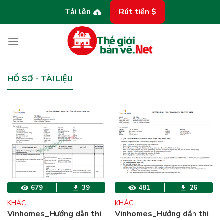
Bỏ
Tải lên
Rút tiền $
qua
nội
dung
HỒ SƠ - TÀI LIỆU
679
39
481
26
KHÁC
KHÁC
Vinhomes_Hướng dẫn thi
Vinhomes_Hướng dẫn thi